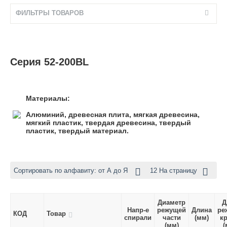
ФИЛЬТРЫ ТОВАРОВ
Серия 52-200BL
Материалы:
Алюминий, древесная плита, мягкая древесина,
мягкий пластик, твердая древесина, твердый
пластик, твердый материал.
Сортировать по алфавиту: от А до Я
12 На страницу
Диаметр
Д
Напр-е
режущей
Длина
ре
КОД
Товар
спирали
части
(мм)
к
(мм)
(