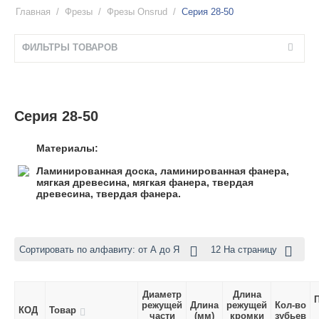
Главная
/
Фрезы
/
Фрезы Onsrud
/
Серия 28-50
ФИЛЬТРЫ ТОВАРОВ
Серия 28-50
Материалы:
Ламинированная доска, ламинированная фанера,
мягкая древесина, мягкая фанера, твердая
древесина, твердая фанера.
Сортировать по алфавиту: от А до Я
12 На страницу
Диаметр
Длина
режущей
Длина
режущей
Кол-во
КОД
Товар
части
(мм)
кромки
зубьев