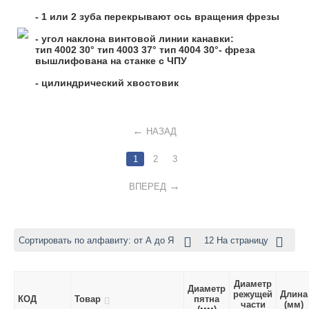
- 1 или 2 зуба перекрывают ось вращения фрезы
- угол наклона винтовой линии канавки:
тип 4002 30° тип 4003 37° тип 4004 30°- фреза
вышлифована на станке с ЧПУ
- цилиндрический хвостовик
НАЗАД
1
2
3
ВПЕРЕД
Сортировать по алфавиту: от А до Я
12 На страницу
Диаметр
Диаметр
режущей
Длина
КОД
Товар
пятна
части
(мм)