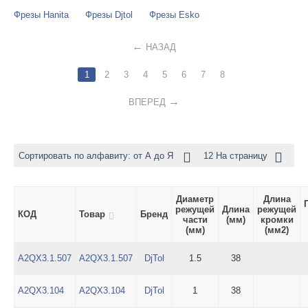
Фрезы Hanita
Фрезы Djtol
Фрезы Esko
НАЗАД
1
2
3
4
5
6
7
8
ВПЕРЕД
Сортировать по алфавиту: от А до Я
12 На страницу
Диаметр
Длина
режущей
Длина
режущей
КОД
Товар
Бренд
части
(мм)
кромки
(мм)
(мм2)
A2QX3.1.507
A2QX3.1.507
DjTol
1.5
38
A2QX3.104
A2QX3.104
DjTol
1
38