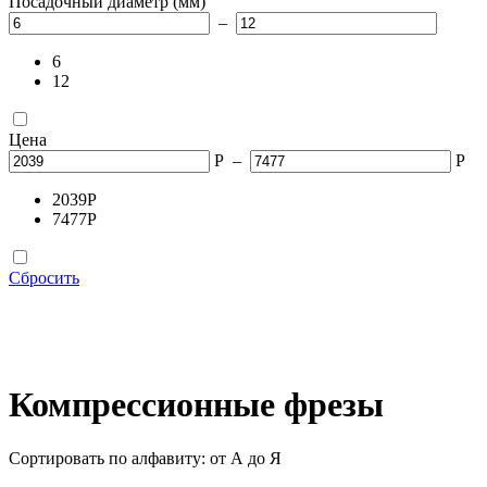
Посадочный диаметр (мм)
–
6
12
Цена
Р
–
Р
2039
Р
7477
Р
Сбросить
Компрессионные фрезы
Сортировать по алфавиту: от А до Я