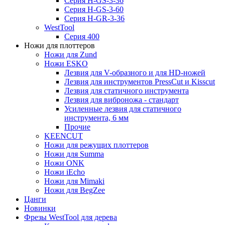
Серия H-GS-3-36
Серия H-GS-3-60
Серия H-GR-3-36
WestTool
Серия 400
Ножи для плоттеров
Ножи для Zund
Ножи ESKO
Лезвия для V-образного и для HD-ножей
Лезвия для инструментов PressCut и Kisscut
Лезвия для статичного инструмента
Лезвия для виброножа - стандарт
Усиленные лезвия для статичного
инструмента, 6 мм
Прочие
KEENCUT
Ножи для режущих плоттеров
Ножи для Summa
Ножи ONK
Ножи iEcho
Ножи для Mimaki
Ножи для BegZee
Цанги
Новинки
Фрезы WestTool для дерева