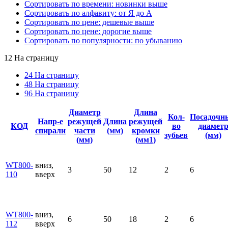
Сортировать по времени: новинки выше
Сортировать по алфавиту: от Я до А
Сортировать по цене: дешевые выше
Сортировать по цене: дорогие выше
Сортировать по популярности: по убыванию
12 На страницу
24 На страницу
48 На страницу
96 На страницу
Диаметр
Длина
Кол-
Посадочн
Напр-е
режущей
Длина
режущей
КОД
во
диамет
спирали
части
(мм)
кромки
зубьев
(мм)
(мм)
(мм1)
WT800-
вниз,
3
50
12
2
6
110
вверх
WT800-
вниз,
6
50
18
2
6
112
вверх