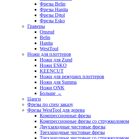
Фрезы Belin
Фрезы Hanita
Фрезы Djtol
Фрезы Esko
Граверы
Onsrud
Belin
Hanita
WestTool
Ножи для плоттеров
Ножи для Zund
Ножи ESKO
KEENCUT
Ножи для режущих плоттеров
Ножи для Summa
Ножи ONK
Больше
→
Цанги
Фрезы по спец заказу
Фрезы WestTool для дерева
Компрессионные фрезы
Компрессионные фрезы со стружколомом
Двухзаходные чистовые фрезы
Трехзаходные чистовые фрезы
Трехзаходные чистовые со стружколомом