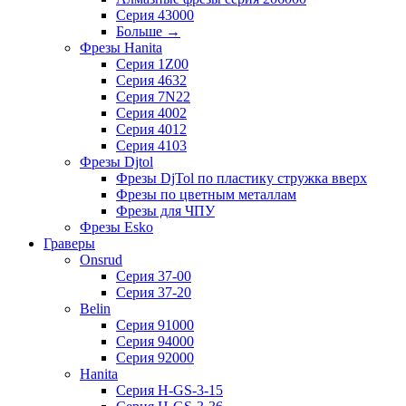
Серия 43000
Больше
→
Фрезы Hanita
Серия 1Z00
Серия 4632
Серия 7N22
Серия 4002
Серия 4012
Серия 4103
Фрезы Djtol
Фрезы DjTol по пластику стружка вверх
Фрезы по цветным металлам
Фрезы для ЧПУ
Фрезы Esko
Граверы
Onsrud
Серия 37-00
Серия 37-20
Belin
Серия 91000
Серия 94000
Серия 92000
Hanita
Серия H-GS-3-15