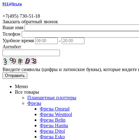
911@lrt.ru
+7(495)
730-51-18
Заказать обратный звонок
Ваше имя
Телефон
Удобное время
-
Антибот
Введите символы (цифры и латинские буквы), которые видите 
Отправить
Меню
Все товары
Планшетные плоттеры
Фрезы
Фрезы Onsrud
Фрезы Westtool
Фрезы Belin
Фрезы Hanita
Фрезы Djtol
Фрезы Esko