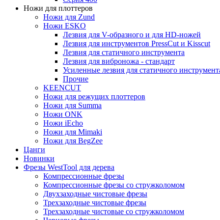
Ножи для плоттеров
Ножи для Zund
Ножи ESKO
Лезвия для V-образного и для HD-ножей
Лезвия для инструментов PressCut и Kisscut
Лезвия для статичного инструмента
Лезвия для виброножа - стандарт
Усиленные лезвия для статичного инструмент
Прочие
KEENCUT
Ножи для режущих плоттеров
Ножи для Summa
Ножи ONK
Ножи iEcho
Ножи для Mimaki
Ножи для BegZee
Цанги
Новинки
Фрезы WestTool для дерева
Компрессионные фрезы
Компрессионные фрезы со стружколомом
Двухзаходные чистовые фрезы
Трехзаходные чистовые фрезы
Трехзаходные чистовые со стружколомом