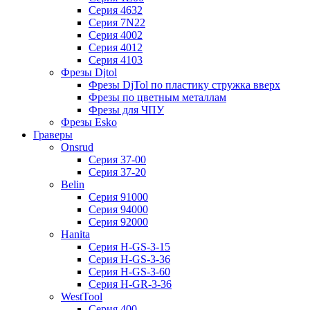
Серия 4632
Серия 7N22
Серия 4002
Серия 4012
Серия 4103
Фрезы Djtol
Фрезы DjTol по пластику стружка вверх
Фрезы по цветным металлам
Фрезы для ЧПУ
Фрезы Esko
Граверы
Onsrud
Серия 37-00
Серия 37-20
Belin
Серия 91000
Серия 94000
Серия 92000
Hanita
Серия H-GS-3-15
Серия H-GS-3-36
Серия H-GS-3-60
Серия H-GR-3-36
WestTool
Серия 400