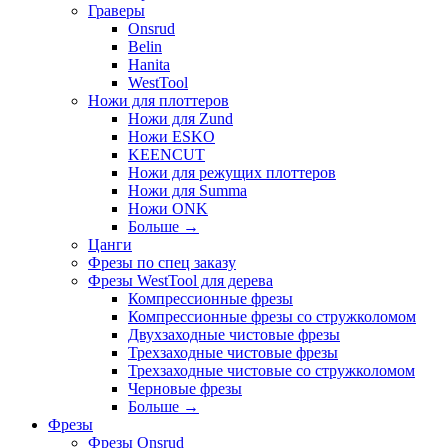
Граверы
Onsrud
Belin
Hanita
WestTool
Ножи для плоттеров
Ножи для Zund
Ножи ESKO
KEENCUT
Ножи для режущих плоттеров
Ножи для Summa
Ножи ONK
Больше
→
Цанги
Фрезы по спец заказу
Фрезы WestTool для дерева
Компрессионные фрезы
Компрессионные фрезы со стружколомом
Двухзаходные чистовые фрезы
Трехзаходные чистовые фрезы
Трехзаходные чистовые со стружколомом
Черновые фрезы
Больше
→
Фрезы
Фрезы Onsrud