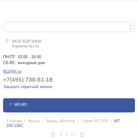
МОЯ КОРЗИНА
Корзина пуста
ПН-ПТ: 10.00 - 18.00
СБ-ВС: выходные дни
911@lrt.ru
+7(495)
730-51-18
Заказать обратный звонок
МЕНЮ
Главная
/
Фрезы
/
Фрезы Westtool
/
Серия WT 100
/
WT
100-136C
9
из
12