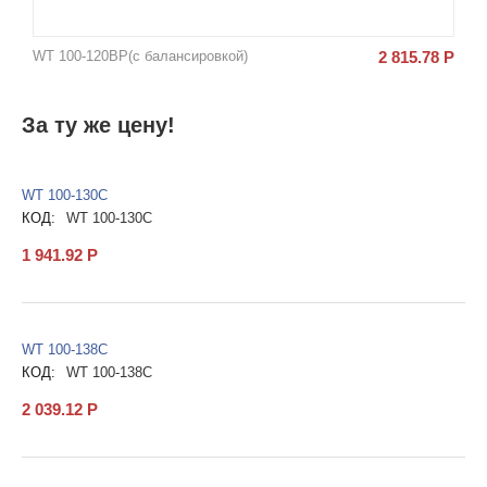
WT 100-120BP(с балансировкой)
2 815.78
Р
За ту же цену!
WT 100-130C
КОД:
WT 100-130C
1 941.92
Р
WT 100-138C
КОД:
WT 100-138C
2 039.12
Р