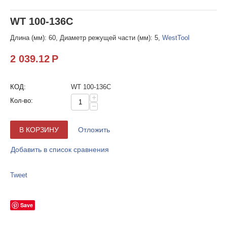
WT 100-136C
Длина (мм): 60, Диаметр режущей части (мм): 5,
WestTool
2 039.12
Р
КОД:
WT 100-136C
+
Кол-во:
−
В КОРЗИНУ
Отложить
Добавить в список сравнения
Tweet
Save